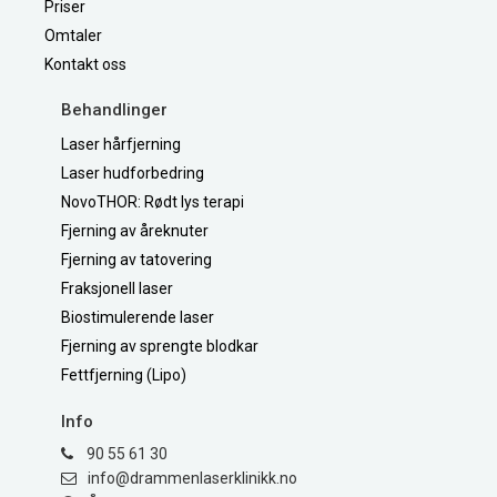
Priser
Omtaler
Kontakt oss
Behandlinger
Laser hårfjerning
Laser hudforbedring
NovoTHOR: Rødt lys terapi
Fjerning av åreknuter
Fjerning av tatovering
Fraksjonell laser
Biostimulerende laser
Fjerning av sprengte blodkar
Fettfjerning (Lipo)
Info
90 55 61 30
on.kkinilkresalnemmard@ofni