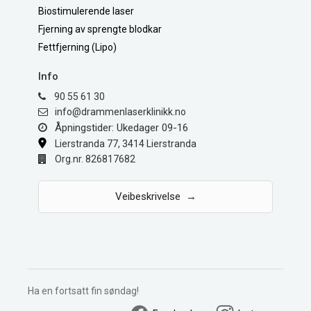
Biostimulerende laser
Fjerning av sprengte blodkar
Fettfjerning (Lipo)
Info
90 55 61 30
on.kkinilkresalnemmard@ofni
Åpningstider: Ukedager 09-16
Lierstranda 77, 3414 Lierstranda
Org.nr. 826817682
Veibeskrivelse →
Ha en fortsatt fin søndag!